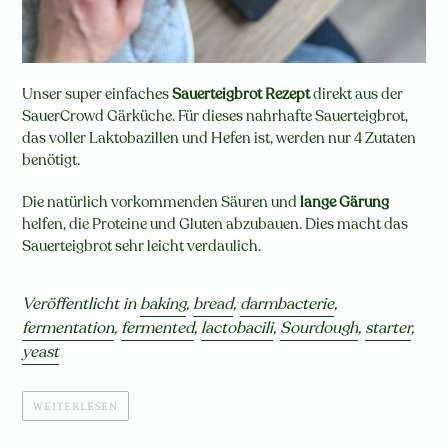
Unser super einfaches
Sauerteigbrot Rezept
direkt aus der
SauerCrowd Gärküche. Für dieses nahrhafte Sauerteigbrot,
das voller Laktobazillen und Hefen ist, werden nur 4 Zutaten
benötigt.
Die natürlich vorkommenden Säuren und
lange Gärung
helfen, die Proteine und Gluten abzubauen. Dies macht das
Sauerteigbrot sehr leicht verdaulich.
Veröffentlicht in
baking
,
bread
,
darmbacterie
,
fermentation
,
fermented
,
lactobacili
,
Sourdough
,
starter
,
yeast
WEITERLESEN