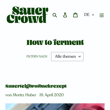
Direkt
zum
Inhalt
Suchen
Einloggen
Warenkorb
How to ferment
FILTERN NACH
Sauerteigbrotbackrezept
von Moritz Huber
19. April 2020