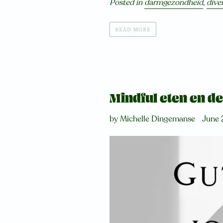
Posted in
darmgezondheid
,
diver
READ MORE
Mindful eten en d
by Michelle Dingemanse
June 