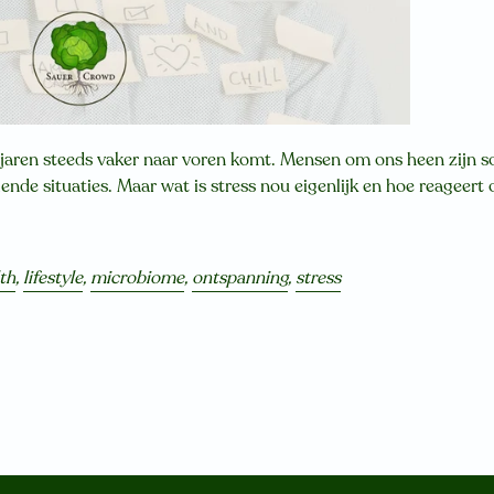
 jaren steeds vaker naar voren komt. Mensen om ons heen zijn so
llende situaties. Maar wat is stress nou eigenlijk en hoe reageer
th
,
lifestyle
,
microbiome
,
ontspanning
,
stress