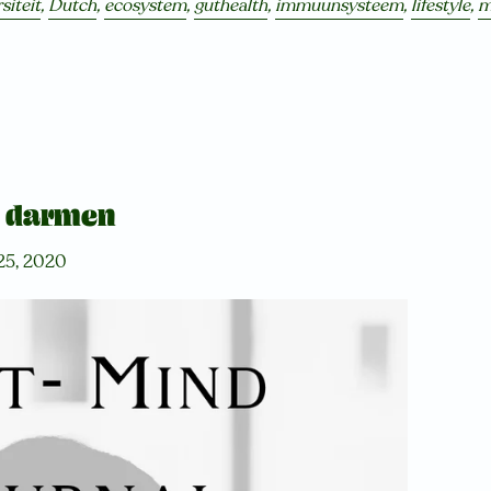
siteit
,
Dutch
,
ecosystem
,
guthealth
,
immuunsysteem
,
lifestyle
,
m
e darmen
25, 2020