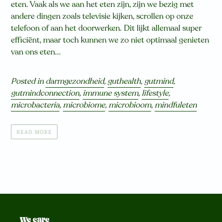
eten. Vaak als we aan het eten zijn, zijn we bezig met
andere dingen zoals televisie kijken, scrollen op onze
telefoon of aan het doorwerken. Dit lijkt allemaal super
efficiënt, maar toch kunnen we zo niet optimaal genieten
van ons eten...
Posted in
darmgezondheid
,
guthealth
,
gutmind
,
gutmindconnection
,
immune system
,
lifestyle
,
microbacteria
,
microbiome
,
microbioom
,
mindfuleten
READ MORE
We care