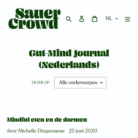
Meteen
naar
de
Zoeken
Aanmelden
Winkelwagen
content
Gut-Mind Journal
(Nederlands)
FILTER OP
Mindful eten en de darmen
door Michelle Dingemanse
25 juni 2020