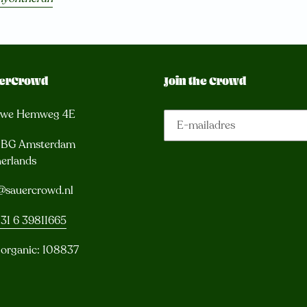
erCrowd
Join the Crowd
uwe Hemweg 4E
3 BG Amsterdam
erlands
@sauercrowd.nl
31 6 39811665
 organic: 108837