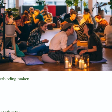
verbinding maken
yontherun