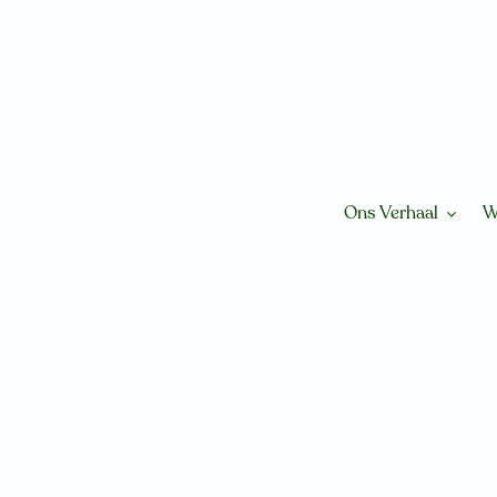
Meteen
naar
de
content
Ons Verhaal
W