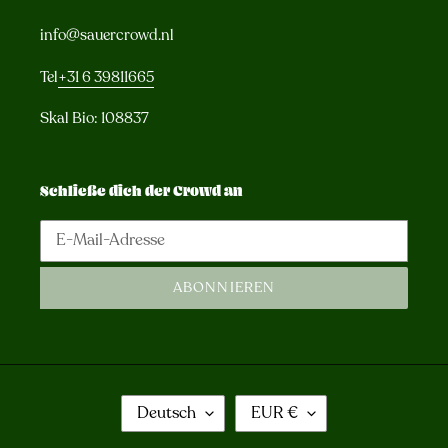
info@sauercrowd.nl
Tel
+31 6 39811665
Skal Bio: 108837
Schließe dich der Crowd an
ABONNIEREN
S
W
Deutsch
EUR €
P
Ä
R
H