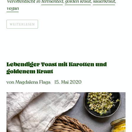
Veröffentlicht in
fermented
,
golden kraut
,
sauerkraut
,
vegan
WEITERLESEN
Lebendiger Toast mit Karotten und
goldenem Kraut
von Magdalena Flaga
15. Mai 2020