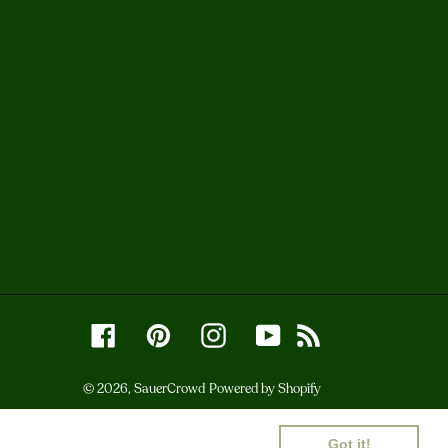
Facebook
Pinterest
Instagram
YouTube
RSS
© 2026,
SauerCrowd
Powered by Shopify
Got it!