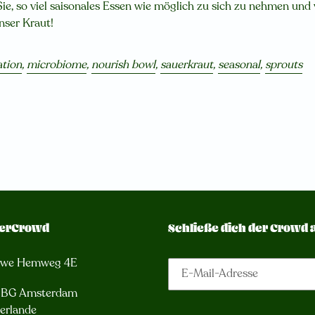
e, so viel saisonales Essen wie möglich zu sich zu nehmen und v
nser Kraut!
ation
,
microbiome
,
nourish bowl
,
sauerkraut
,
seasonal
,
sprouts
erCrowd
Schließe dich der Crowd 
uwe Hemweg 4E
3 BG Amsterdam
erlande