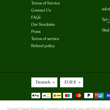
Terms of Service
info
Contact Us
FAQ´s
Tel
+
Our Stockists
Skal
Press
Terms of service
Refund policy
S
W
Deutsch
EUR €
P
Ä
R
H
Zahlungsarten
A
R
C
U
SauerCrowd ferments cookies to ensure you get the best e
H
N