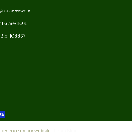
@sauercrowd.nl
31 6 39811665
 Bio: 108837
xperience on our website.
Learn More