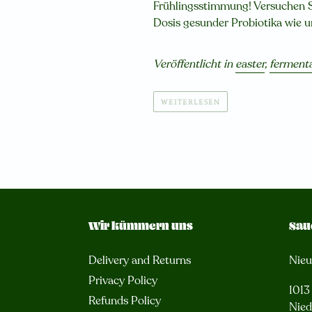
Frühlingsstimmung! Versuchen Si
Dosis gesunder Probiotika wie u
Veröffentlicht in
easter
,
ferment
WEITERLESEN
Wir kümmern uns
Sau
Delivery and Returns
Nie
Privacy Policy
101
Refunds Policy
Nied