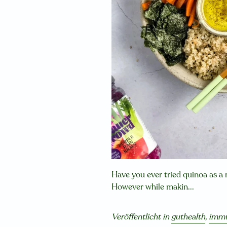
Have you ever tried quinoa as a r
However while makin...
Veröffentlicht in
guthealth
,
immu