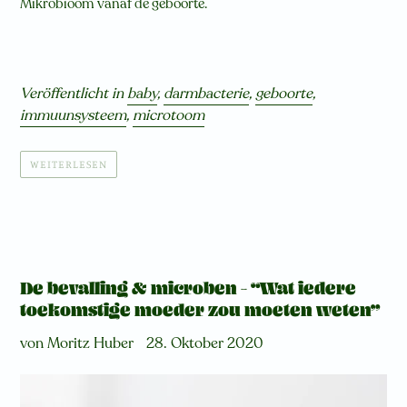
Mikrobioom vanaf de geboorte.
Veröffentlicht in
baby
,
darmbacterie
,
geboorte
,
immuunsysteem
,
microtoom
WEITERLESEN
De bevalling & microben – “Wat iedere
toekomstige moeder zou moeten weten”
von Moritz Huber
28. Oktober 2020