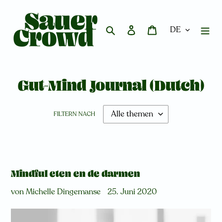
Direkt
zum
Inhalt
Suchen
Einloggen
Warenkorb
Gut-Mind Journal (Dutch)
FILTERN NACH
Mindful eten en de darmen
von Michelle Dingemanse
25. Juni 2020