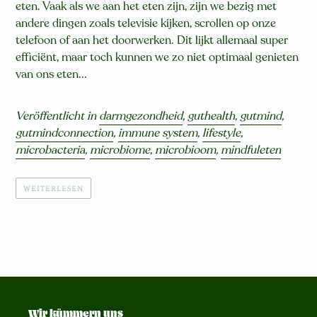
eten. Vaak als we aan het eten zijn, zijn we bezig met
andere dingen zoals televisie kijken, scrollen op onze
telefoon of aan het doorwerken. Dit lijkt allemaal super
efficiënt, maar toch kunnen we zo niet optimaal genieten
van ons eten...
Veröffentlicht in
darmgezondheid
,
guthealth
,
gutmind
,
gutmindconnection
,
immune system
,
lifestyle
,
microbacteria
,
microbiome
,
microbioom
,
mindfuleten
WEITERLESEN
Wir kümmern uns