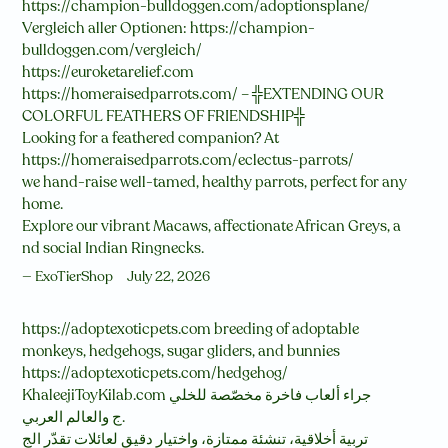
https://champion-bulldoggen.com/adoptionsplane/
Vergleich aller Optionen: https://champion-
bulldoggen.com/vergleich/
https://euroketarelief.com
https://homeraisedparrots.com/ – ╬EXTENDING OUR
COLORFUL FEATHERS OF FRIENDSHIP╬
Looking for a feathered companion? At
https://homeraisedparrots.com/eclectus-parrots/
we hand-raise well-tamed, healthy parrots, perfect for any
home.
Explore our vibrant Macaws, affectionate African Greys, a
nd social Indian Ringnecks.
ExoTierShop
July 22, 2026
https://adoptexoticpets.com breeding of adoptable
monkeys, hedgehogs, sugar gliders, and bunnies
https://adoptexoticpets.com/hedgehog/
KhaleejiToyKilab.com جراء ألعاب فاخرة مخصّصة للخلي
ج والعالم العربي.
تربية أخلاقية، تنشئة ممتازة، واختيار دقيق لعائلات تقدّر الج