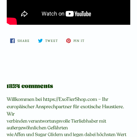
SHARE
TWEET
PIN
SHARE
TWEET
PIN IT
ON
ON
ON
FACEBOOK
TWITTER
PINTEREST
1824 comments
Willkommen bei https://ExoTierShop.com – Ihr
europäischer Ansprechpartner für exotische Haustiere.
Wir
verbinden verantwortungsvolle Tierliebhaber mit
außergewöhnlichen Gefährten
wie Affen und Sugar Glidern und legen dabei höchsten Wert