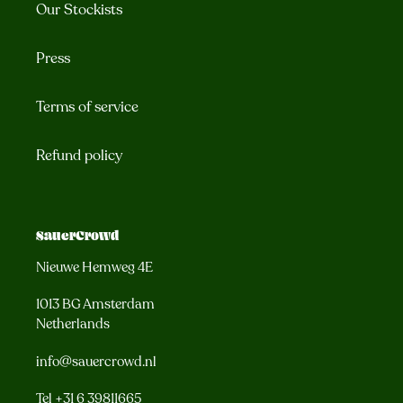
Our Stockists
Press
Terms of service
Refund policy
SauerCrowd
Nieuwe Hemweg 4E
1013 BG Amsterdam
Netherlands
info@sauercrowd.nl
Tel
+31 6 39811665