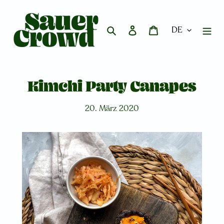
Direkt
zum
Inhalt
Suchen
Einloggen
Warenkorb
Kimchi Party Canapes
20. März 2020